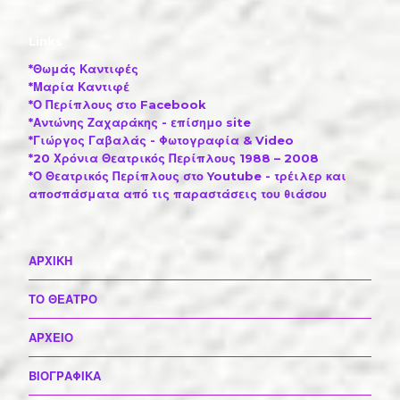
Links
*Θωμάς Καντιφές
*Μαρία Καντιφέ
*Ο Περίπλους στο Facebook
*Αντώνης Ζαχαράκης - επίσημο site
*Γιώργος Γαβαλάς - Φωτογραφία & Video
*20 Χρόνια Θεατρικός Περίπλους 1988 – 2008
*Ο Θεατρικός Περίπλους στο Youtube - τρέιλερ και
αποσπάσματα από τις παραστάσεις του θιάσου
ΑΡΧΙΚΗ
ΤΟ ΘΕΑΤΡΟ
ΑΡΧΕΙΟ
ΒΙΟΓΡΑΦΙΚΑ