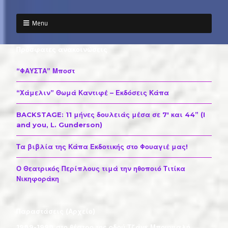
Menu
Πρόσφατες ανακοινώσεις
“ΦΑΥΣΤΑ” Μποστ
“Χάμελιν” Θωμά Καντιφέ – Εκδόσεις Κάπα
BACKSTAGE: 11 μήνες δουλειάς μέσα σε 7′ και 44” (I
and you, L. Gunderson)
Τα βιβλία της Κάπα Εκδοτικής στο Φουαγιέ μας!
Ο Θεατρικός Περίπλους τιμά την ηθοποιό Τιτίκα
Νικηφοράκη
Παραστάσεις (Αρχείο)
1989-1998 στο θέατρο της οδού Τζάνε Μπουνιαλή...