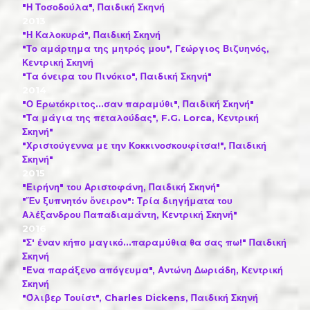
"Η Τοσοδούλα", Παιδική Σκηνή
2013
"Η Καλοκυρά", Παιδική Σκηνή
"Το αμάρτημα της μητρός μου", Γεώργιος Βιζυηνός,
Κεντρική Σκηνή
"Τα όνειρα του Πινόκιο", Παιδική Σκηνή"
2014
"Ο Ερωτόκριτος...σαν παραμύθι", Παιδική Σκηνή"
"Τα μάγια της πεταλούδας", F.G. Lorca, Κεντρική
Σκηνή"
"Χριστούγεννα με την Κοκκινοσκουφίτσα!", Παιδική
Σκηνή"
2015
"Ειρήνη" του Αριστοφάνη, Παιδική Σκηνή"
"Ἔν ξυπνητόν ὄνειρον": Τρία διηγήματα του
Αλέξανδρου Παπαδιαμάντη, Κεντρική Σκηνή"
2016
"Σ' έναν κήπο μαγικό...παραμύθια θα σας πω!" Παιδική
Σκηνή
"Ένα παράξενο απόγευμα", Αντώνη Δωριάδη, Κεντρική
Σκηνή
"Όλιβερ Τουίστ", Charles Dickens, Παιδική Σκηνή