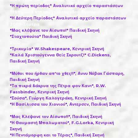
"Η πρώτη περίοδος" Αναλυτικό αρχείο παραστάσεων
1999-2009 στο υπόγειο της οδού Δημοκρατίας
"Η Δεύτερη Περίοδος" Αναλυτικό αρχείο παραστάσεων
2009-Σήμερα
"Μας κλέψανε τον Αίσωπο!" Παιδική Σκηνή
"Σταχτοπούτα" Παιδική Σκηνή
2010
"Τρικυμία" W.Shakespeare, Κεντρική Σκηνή
"Καλά Χριστούγεννα Θείε Σκρουτζ!" C.Dickens,
Παιδική Σκηνή
2011
"Μύθοι που ήρθαν απ'το χθες!!", Άννυ Νόβακ Γάσπαρη,
Παιδική Σκηνή
"Τα πικρά δάκρυα της Πέτρα φον Καντ", R.W.
Fassbinder, Κεντρική Σκηνή
"Σούσα", Γιώργη Καλογεράκη, Κεντρική Σκηνή
"Η Βασίλισσα του Χιονιού", Άντερσεν, Παιδική Σκηνή
2012
"Μας Κλεψανε τον Αίσωπο!!", Παιδική Σκηνή
"Η Θαυμαστή Μπαλωματού", F.G.Lorka, Κεντρική
Σκηνή
"
"Η Πεντάμορφη και το Τέρας", Παιδική Σκηνή