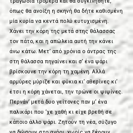
τραγωδία τρομερά και θα συγκινηθήτε,
όπως θα ανοίξη η σκηνή θα δήτε καθισμένη
μία κυρία να κεντά πολύ ευτυχισμένη.
Χάνει την κόρη της μετά στης θάλασσας
τον πάτο, και η απώλεια αυτή την κάνει
άνω κάτω. Μετ’ από χρόνια ο άντρας της
στη θάλασσα πηγαίνει και σ’ ένα ψάρι
βρίσκουνε την κόρη τη χαμένη. Αλλά
αρμύρες μύριζε και φύκια κι’ αθερίνες κι’
έτσι η κόρη χάνεται, την τρώνε οι ψιψίνες.
Περνάν’ μετά δυο γείτονες παν μ’ ένα
παλικάρι που ‘χε χαθή κι είχε βρεθή σε
κάποιο άλλο ψάρι. Ζητούν τη νέα, σύζυγο
να δώσουν στο αγόρι, χωρίς να ξέρουν