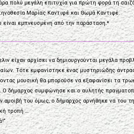
άρα πολύ μεγάλη επιτυχία για πρώτη φορά τη σαιζ
κηνοθεσία Μαρίας Καντιφέ και Θωμά Καντιφέ.
υ είναι εμπνευσμένη από την παράσταση.*
ελιν είχαν αρχίσει να δημιουργούνται μεγάλα προ
αίων. Τότε εμφανίστηκε ένας μυστηριώδης άντρας
οντας μουσική θα μπορούσε να εξαφανίσει τα τρωκ
ή. Ο δήμαρχος συμφώνησε και ο αυλητής πραγματοπ
ν αμοιβή του όμως, ο δήμαρχος αρνήθηκε να του τη
κή τροπή …
ά!”