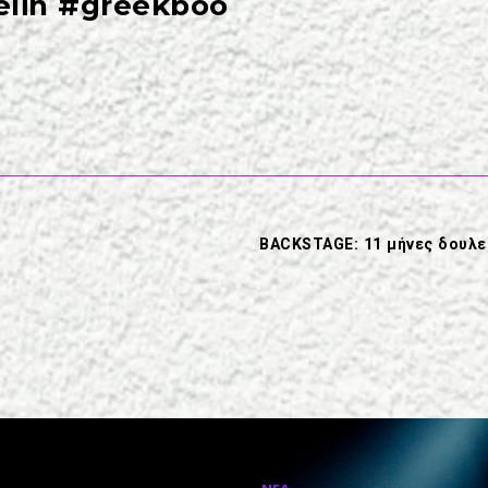
lin
#greekboo
BACKSTAGE: 11 μήνες δουλειά