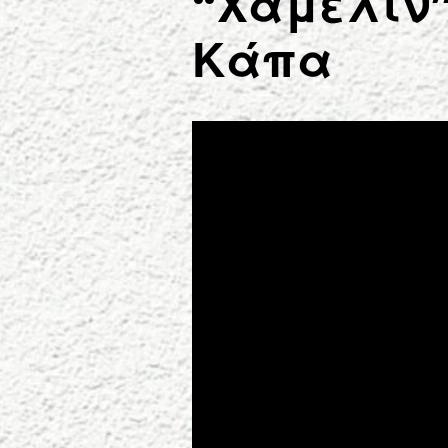
“Χάμελιν”
Κάπα