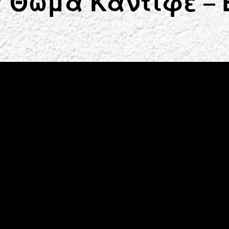
 Θωμά Καντιφέ – 