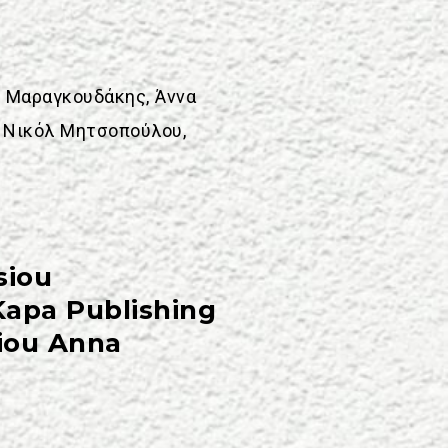
ς Μαραγκουδάκης, Άννα
, Νικόλ Μητσοπούλου,
siou
Kapa Publishing
iou
Anna