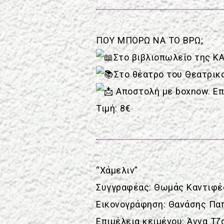
ΠΟΥ ΜΠΟΡΩ ΝΑ ΤΟ ΒΡΩ;
Στο βιβλιοπωλείο της Κ
Στο θέατρο του Θεατρικ
Αποστολή με boxnow.
Επ
Τιμή: 8€
“Χάμελιν”
Συγγραφέας: Θωμάς Καντιφέ
Εικονογράφηση: Θανάσης Πα
Επιμέλεια κειμένου: Άννα Τζ