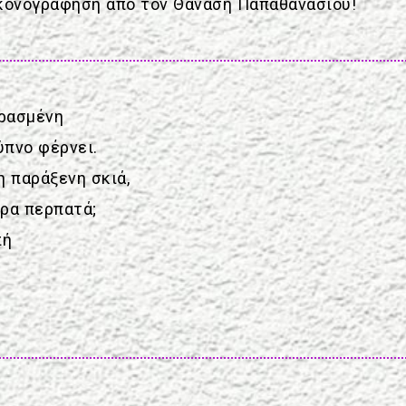
εικονογράφηση από τον Θανάση Παπαθανασίου!
ερασμένη
ύπνο φέρνει.
η παράξενη σκιά,
ρα περπατά;
πή