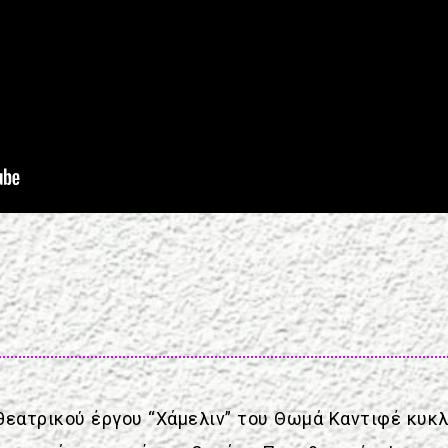
υ θεατρικού έργου “Χάμελιν” του Θωμά Καντιφέ κυκ