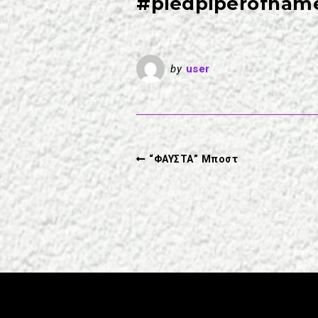
#piedpiperofhame
by
user
“ΦΑΥΣΤΑ” Μποστ