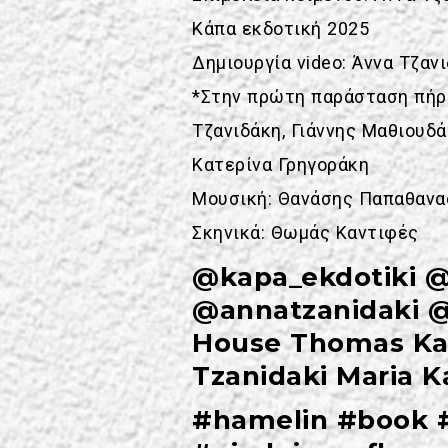
Κάπα εκδοτική 2025
Δημιουργία video: Άννα Τζαν
*Στην πρώτη παράσταση πήρα
Τζανιδάκη, Γιάννης Μαθιουδ
Κατερίνα Γρηγοράκη
Μουσική: Θανάσης Παπαθανα
Σκηνικά: Θωμάς Καντιφές
@kapa_ekdotiki @
@annatzanidaki 
House
Thomas Ka
Tzanidaki
Maria K
#hamelin
#book