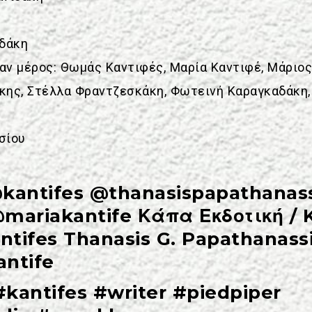
ιδάκη
ν μέρος: Θωμάς Καντιφές, Μαρία Καντιφέ, Μάριο
άκης, Στέλλα Φραντζεσκάκη, Φωτεινή Καραγκαδάκη
σίου
kantifes @thanasispapathanas
@mariakantife
Κάπα Εκδοτική / 
ntifes
Thanasis G. Papathanass
antife
#kantifes
#writer
#piedpiper