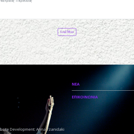
Θεατρικός Περίπλους
Load More
ΝΕΑ
ΕΠΙΚΟΙΝΩΝΙΑ
bsite Development: Anna Tzanidaki