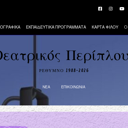
ΙΟΓΡΑΦΙΚΑ
ΕΚΠΑΙΔΕΥΤΙΚΑ ΠΡΟΓΡΑΜΜΑΤΑ
ΚΑΡΤΑ ΦΙΛΟΥ
O
Θεατρικός Περίπλου
ΡΕΘΥΜΝΟ 1988-2026
ΝΕΑ
ΕΠΙΚΟΙΝΩΝΙΑ