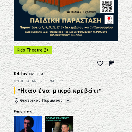
Kids Theatre 2+
favorite_border
04 Ιαν
06:00 PM
UNTIL
04 ΙΑΝ, 07:00 PM
1h
"Ήταν ένα μικρό κρεβάτι"
Θεατρικός Περίπλους
Performers